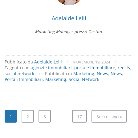
agenzie
immobiliari
Adelaide Lelli
Marketing Manager presso Gestim.
Pubblicato da
Adelaide Lelli
/
/
NOVEMBRE 19, 2024
Taggato con
agenzie immobiliari
,
portale immobiliare
,
reesty
,
social network
/
Pubblicato in
Marketing
,
News
,
News
,
Portali Immobiliari
,
Marketing
,
Social Network
1
2
3
…
17
Successivo »