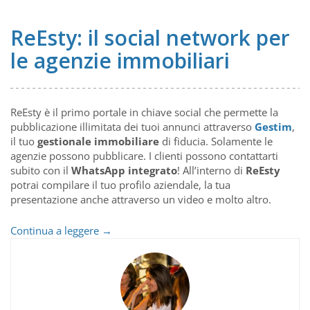
ReEsty: il social network per
le agenzie immobiliari
ReEsty è il primo portale in chiave social che permette la
pubblicazione illimitata dei tuoi annunci attraverso
Gestim
,
il tuo
gestionale immobiliare
di fiducia. Solamente le
agenzie possono pubblicare. I clienti possono contattarti
subito con il
WhatsApp integrato
! All’interno di
ReEsty
potrai compilare il tuo profilo aziendale, la tua
presentazione anche attraverso un video e molto altro.
ReEsty:
Continua a leggere
→
il
social
network
per
le