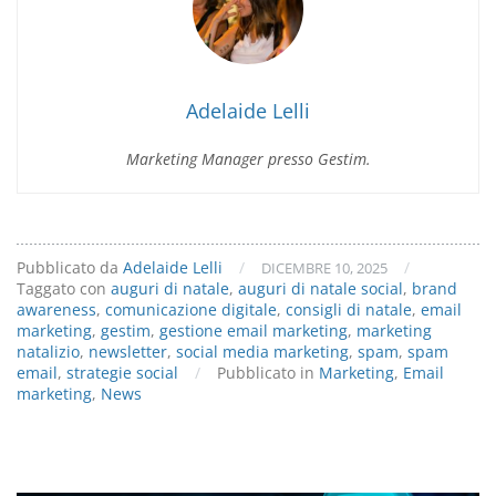
di
Natale
via
email
(e
Adelaide Lelli
puntare
sui
Marketing Manager presso Gestim.
social)
Pubblicato da
Adelaide Lelli
/
/
DICEMBRE 10, 2025
Taggato con
auguri di natale
,
auguri di natale social
,
brand
awareness
,
comunicazione digitale
,
consigli di natale
,
email
marketing
,
gestim
,
gestione email marketing
,
marketing
natalizio
,
newsletter
,
social media marketing
,
spam
,
spam
email
,
strategie social
/
Pubblicato in
Marketing
,
Email
marketing
,
News