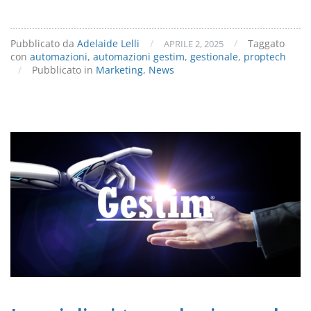
Pubblicato da
Adelaide Lelli
/
/
Taggato
APRILE 2, 2025
con
automazioni
,
automazioni gestim
,
gestionale
,
proptech
/
Pubblicato in
Marketing
,
News