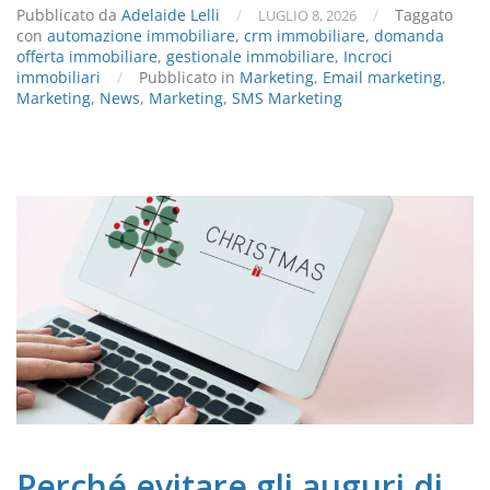
Pubblicato da
Adelaide Lelli
/
/
Taggato
LUGLIO 8, 2026
con
automazione immobiliare
,
crm immobiliare
,
domanda
offerta immobiliare
,
gestionale immobiliare
,
Incroci
immobiliari
/
Pubblicato in
Marketing
,
Email marketing
,
Marketing
,
News
,
Marketing
,
SMS Marketing
Perché evitare gli auguri di