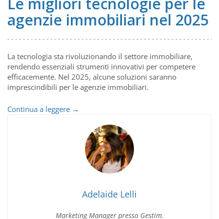
Le migliori tecnologie per le
agenzie immobiliari nel 2025
La tecnologia sta rivoluzionando il settore immobiliare,
rendendo essenziali strumenti innovativi per competere
efficacemente. Nel 2025, alcune soluzioni saranno
imprescindibili per le agenzie immobiliari.
Le
Continua a leggere
→
migliori
tecnologie
per
le
agenzie
immobiliari
nel
2025
Adelaide Lelli
Marketing Manager presso Gestim.