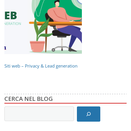
Siti web – Privacy & Lead generation
CERCA NEL BLOG
Inserisci
i
termini