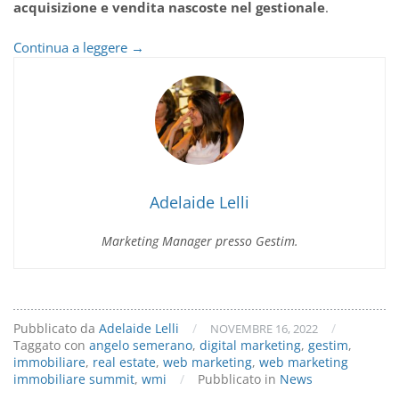
acquisizione e vendita nascoste nel gestionale
.
Marketing
Continua a leggere
→
Digitale
–
Angelo
Semerano,
CEO
di
Gestim,
relatore
Adelaide Lelli
al
Web
Marketing Manager presso Gestim.
Marketing
Immobiliare
Summit
Pubblicato da
Adelaide Lelli
/
/
NOVEMBRE 16, 2022
Taggato con
angelo semerano
,
digital marketing
,
gestim
,
immobiliare
,
real estate
,
web marketing
,
web marketing
immobiliare summit
,
wmi
/
Pubblicato in
News