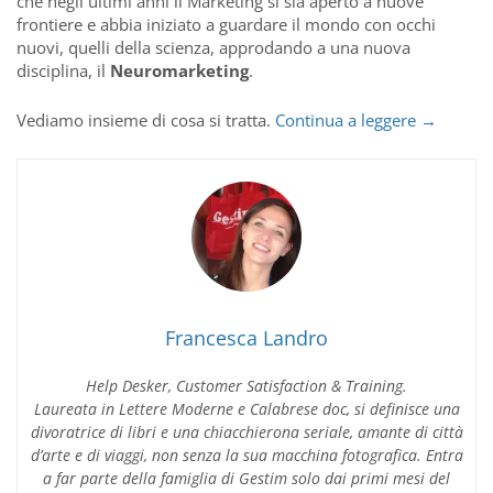
che negli ultimi anni il Marketing si sia aperto a nuove
frontiere e abbia iniziato a guardare il mondo con occhi
nuovi, quelli della scienza, approdando a una nuova
disciplina, il
Neuromarketing
.
Neuromar
Vediamo insieme di cosa si tratta.
Continua a leggere
→
la
scienza
applicata
al
Marketin
Francesca Landro
Help Desker, Customer Satisfaction & Training.
Laureata in Lettere Moderne e Calabrese doc, si definisce una
divoratrice di libri e una chiacchierona seriale, amante di città
d’arte e di viaggi, non senza la sua macchina fotografica. Entra
a far parte della famiglia di Gestim solo dai primi mesi del