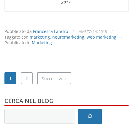
2017.
Pubblicato da
Francesca Landro
/
/
MARZO 14, 2018
Taggato con
marketing
,
neuromarketing
,
web marketing
/
Pubblicato in
Marketing
1
2
Successivo »
CERCA NEL BLOG
Inserisci
i
termini