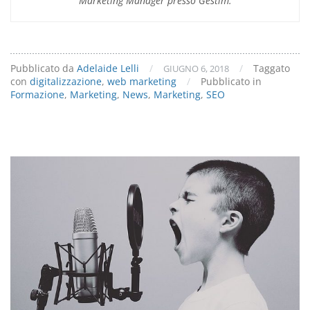
Marketing Manager presso Gestim.
Pubblicato da
Adelaide Lelli
/
/
Taggato
GIUGNO 6, 2018
con
digitalizzazione
,
web marketing
/
Pubblicato in
Formazione
,
Marketing
,
News
,
Marketing
,
SEO