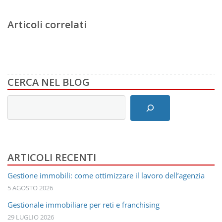
Articoli correlati
CERCA NEL BLOG
Inserisci
i
termini
di
ricerca
ARTICOLI RECENTI
Gestione immobili: come ottimizzare il lavoro dell’agenzia
5 AGOSTO 2026
Gestionale immobiliare per reti e franchising
29 LUGLIO 2026