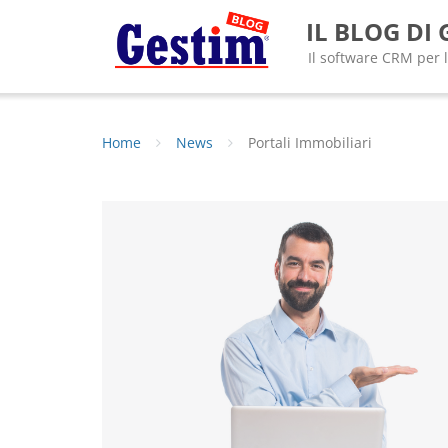
Skip
IL BLOG DI
to
content
Il software CRM per 
Home
News
Portali Immobiliari