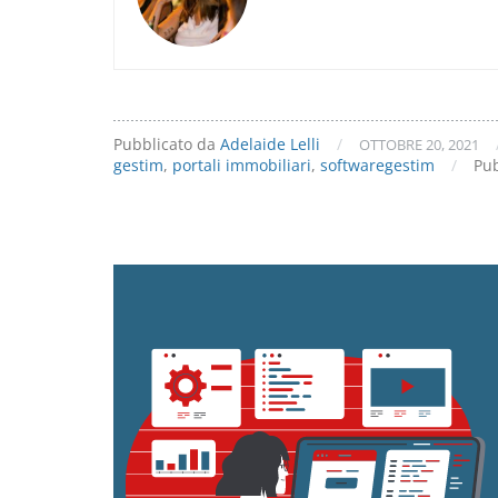
–
due
nuovi
portali
attivi
su
Pubblicato da
Adelaide Lelli
/
OTTOBRE 20, 2021
Gestim
gestim
,
portali immobiliari
,
softwaregestim
/
Pub