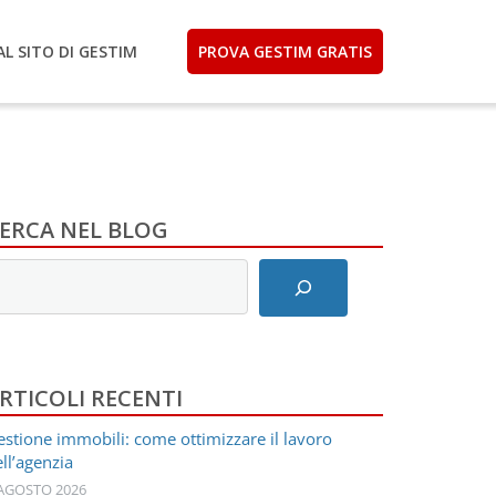
AL SITO DI GESTIM
PROVA GESTIM GRATIS
ERCA NEL BLOG
nserisci
ermini
i
icerca
RTICOLI RECENTI
stione immobili: come ottimizzare il lavoro
ll’agenzia
 AGOSTO 2026