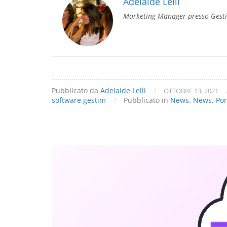
API
Adelaide Lelli
disponibili
Marketing Manager presso Gest
dal
18
ottobre
Pubblicato da
Adelaide Lelli
/
OTTOBRE 13, 2021
software gestim
/
Pubblicato in
News
,
News
,
Por