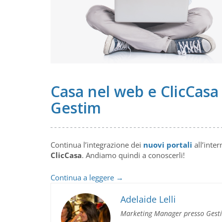
Casa nel web e ClicCasa 
Gestim
Continua l’integrazione dei
nuovi portali
all’inte
ClicCasa
. Andiamo quindi a conoscerli!
Casa
Continua a leggere
→
nel
web
Adelaide Lelli
e
Marketing Manager presso Gest
ClicCasa