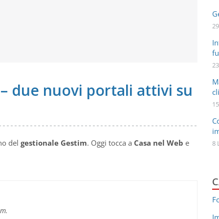
Ge
29
In
fu
23
M
– due nuovi portali attivi su
cl
15
C
i
rno del
gestionale Gestim
. Oggi tocca a
Casa nel Web
e
8 
C
F
im.
I