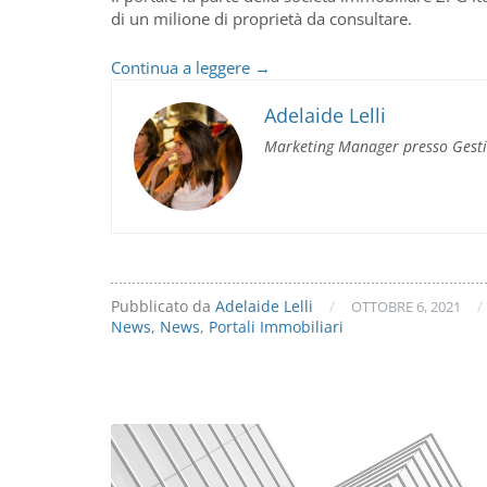
di un milione di proprietà da consultare.
Zoopla
Continua a leggere
→
inserito
tra
Adelaide Lelli
i
Marketing Manager presso Gest
portali
sincronizzabili
con
Gestim
Pubblicato da
Adelaide Lelli
/
/
OTTOBRE 6, 2021
News
,
News
,
Portali Immobiliari