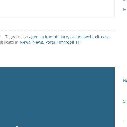
M
/
Taggato con
agenzia immobiliare
,
casanelweb
,
cliccasa
,
blicato in
News
,
News
,
Portali Immobiliari
N
S