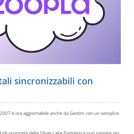
tali sincronizzabili con
 2007 è ora aggiornabile anche da Gestim con un semplice
d (di proprietà della Silver Lake Partners) e può vantare più