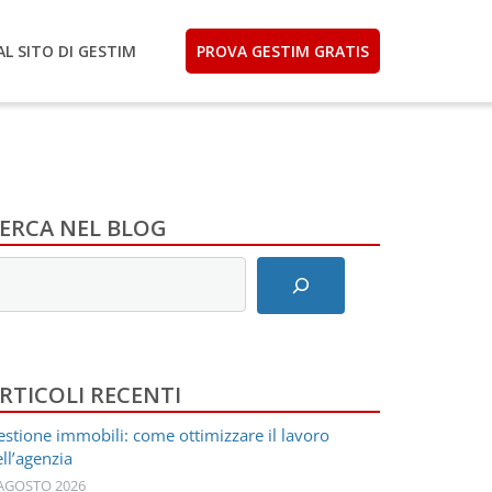
AL SITO DI GESTIM
PROVA GESTIM GRATIS
ERCA NEL BLOG
nserisci
ermini
i
icerca
RTICOLI RECENTI
stione immobili: come ottimizzare il lavoro
ll’agenzia
 AGOSTO 2026