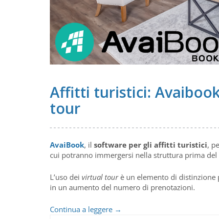
Affitti turistici: Avaibook
tour
AvaiBook
, il
software per gli affitti turistici
, p
cui potranno immergersi nella struttura prima del 
L’uso dei
virtual tour
è un elemento di distinzione p
in un aumento del numero di prenotazioni.
Affitti
Continua a leggere
→