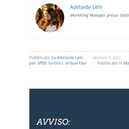
turistici:
Avaibook
Adelaide Lelli
lancia
Marketing Manager presso Gest
il
servizio
di
virtual
tour
Pubblicato da
Adelaide Lelli
/
/
MAGGIO 5, 2021
per affitti turistici
,
virtual tour
/
Pubblicato in
Ma