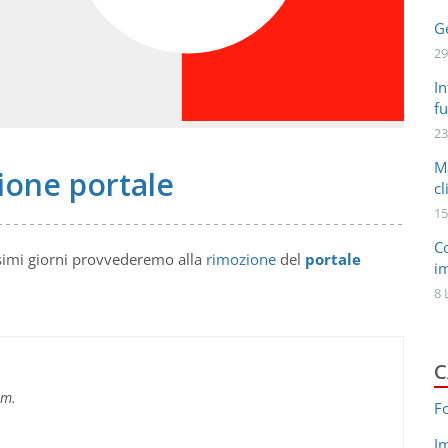
Ge
29
In
fu
23
M
zione portale
cl
15
C
ssimi giorni provvederemo alla
rimozione
del
portale
i
8 
C
im.
F
I