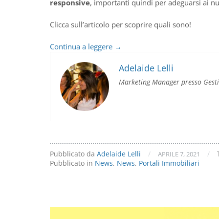
responsive
, importanti quindi per adeguarsi ai n
Clicca sull’articolo per scoprire quali sono!
Rimozione
Continua a leggere
→
portali
immobiliari
Adelaide Lelli
dal
Marketing Manager presso Gest
software
Gestim
Pubblicato da
Adelaide Lelli
/
/
APRILE 7, 2021
Pubblicato in
News
,
News
,
Portali Immobiliari