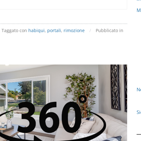
M
Taggato con
habiqui
,
portali
,
rimozione
/
Pubblicato in
N
S