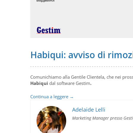
Habiqui: avviso di rimo
Comunichiamo alla Gentile Clientela, che nei pro
Habiqui
dal software Gestim
.
Habiqui:
Continua a leggere
→
avviso
di
Adelaide Lelli
rimozione
Marketing Manager presso Gest
portale