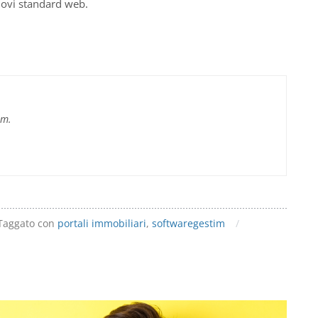
uovi standard web.
im.
Taggato con
portali immobiliari
,
softwaregestim
/