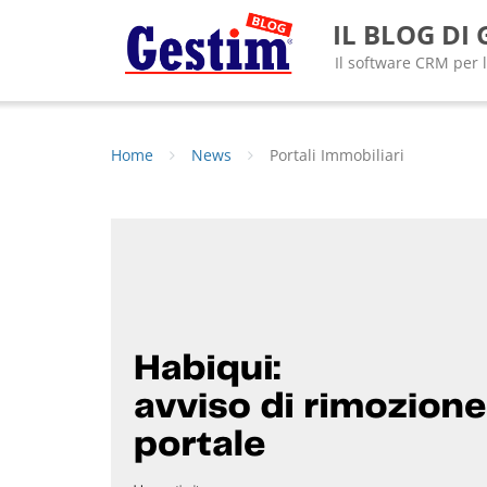
Skip
IL BLOG DI
to
content
Il software CRM per 
Home
News
Portali Immobiliari