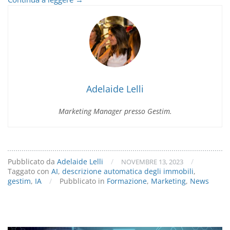
Automatica
dei
Testi
tramite
l’Intelligenza
Artificiale
Adelaide Lelli
Marketing Manager presso Gestim.
Pubblicato da
Adelaide Lelli
/
/
NOVEMBRE 13, 2023
Taggato con
AI
,
descrizione automatica degli immobili
,
gestim
,
IA
/
Pubblicato in
Formazione
,
Marketing
,
News