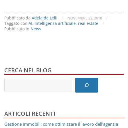
Pubblicato da
Adelaide Lelli
/
/
NOVEMBRE 22, 2018
Taggato con
AI
,
Intelligenza artificiale
,
real estate
/
Pubblicato in
News
CERCA NEL BLOG
Inserisci
i
termini
di
ricerca
ARTICOLI RECENTI
Gestione immobili: come ottimizzare il lavoro dell’agenzia