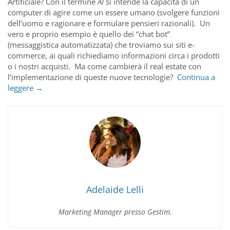
Artificiale? Con il termine
AI
si intende la capacità di un
computer di agire come un essere umano (svolgere funzioni
dell’uomo e ragionare e formulare pensieri razionali). Un
vero e proprio esempio è quello dei “chat bot”
(messaggistica automatizzata) che troviamo sui siti e-
commerce, ai quali richiediamo informazioni circa i prodotti
o i nostri acquisti. Ma come cambierà il real estate con
l’implementazione di queste nuove tecnologie?
Continua a
Intelligenza
leggere
→
Artificiale
nel
Real
Estate
Adelaide Lelli
Marketing Manager presso Gestim.