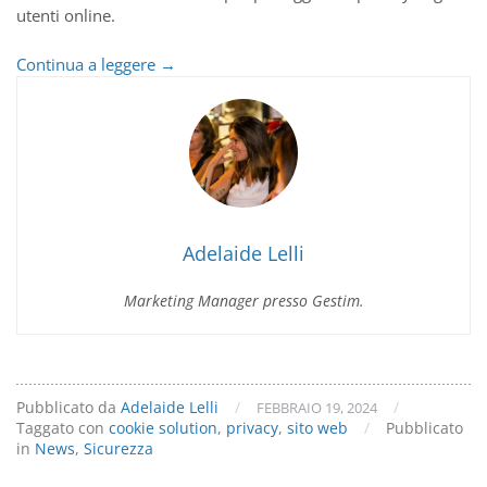
utenti online.
Cookie
Continua a leggere
→
Solution:
Le
nuove
linee
guida
in
fatto
di
Adelaide Lelli
privacy
Marketing Manager presso Gestim.
Pubblicato da
Adelaide Lelli
/
/
FEBBRAIO 19, 2024
Taggato con
cookie solution
,
privacy
,
sito web
/
Pubblicato
in
News
,
Sicurezza