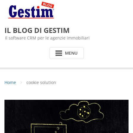
Skip
to
content
IL BLOG DI GESTIM
Il software CRM per le agenzie immobiliari
MENU
Home
cookie solution