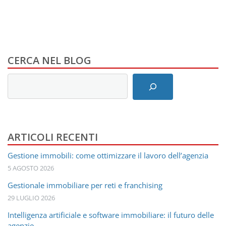
CERCA NEL BLOG
Inserisci
i
termini
di
ricerca
ARTICOLI RECENTI
Gestione immobili: come ottimizzare il lavoro dell’agenzia
5 AGOSTO 2026
Gestionale immobiliare per reti e franchising
29 LUGLIO 2026
Intelligenza artificiale e software immobiliare: il futuro delle
agenzie