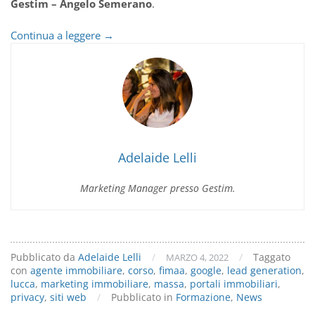
Gestim – Angelo Semerano
.
Siti
Continua a leggere
→
web
–
Privacy
&
Lead
generation
Adelaide Lelli
Marketing Manager presso Gestim.
Pubblicato da
Adelaide Lelli
/
/
Taggato
MARZO 4, 2022
con
agente immobiliare
,
corso
,
fimaa
,
google
,
lead generation
,
lucca
,
marketing immobiliare
,
massa
,
portali immobiliari
,
privacy
,
siti web
/
Pubblicato in
Formazione
,
News