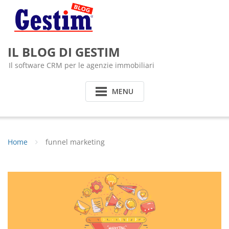
Skip
to
content
IL BLOG DI GESTIM
Il software CRM per le agenzie immobiliari
MENU
Home
funnel marketing