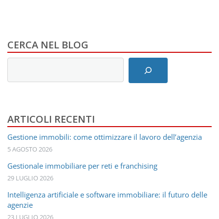
CERCA NEL BLOG
Inserisci
i
termini
di
ricerca
ARTICOLI RECENTI
Gestione immobili: come ottimizzare il lavoro dell’agenzia
5 AGOSTO 2026
Gestionale immobiliare per reti e franchising
29 LUGLIO 2026
Intelligenza artificiale e software immobiliare: il futuro delle
agenzie
23 LUGLIO 2026