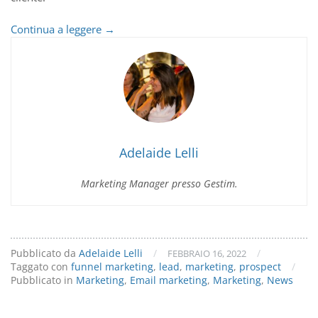
Funnel
Continua a leggere
→
Marketing:
requisito
base
per
il
successo
del
business
Adelaide Lelli
online!
Marketing Manager presso Gestim.
Pubblicato da
Adelaide Lelli
/
/
FEBBRAIO 16, 2022
Taggato con
funnel marketing
,
lead
,
marketing
,
prospect
/
Pubblicato in
Marketing
,
Email marketing
,
Marketing
,
News