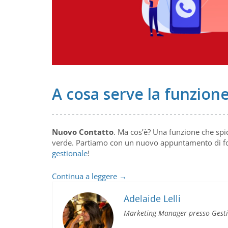
A cosa serve la funzion
Nuovo Contatto
. Ma cos’è? Una funzione che spic
verde. Partiamo con un nuovo appuntamento di for
gestionale
!
A
Continua a leggere
→
cosa
serve
Adelaide Lelli
la
Marketing Manager presso Gest
funzione