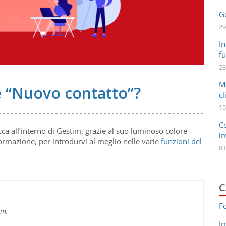
Ge
29
In
fu
23
M
e “Nuovo contatto”?
cl
15
C
ca all’interno di Gestim, grazie al suo luminoso colore
i
mazione, per introdurvi al meglio nelle varie
funzioni del
8 
C
F
im.
I