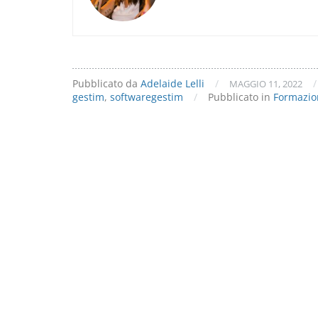
“Nuovo
contatto”?
Pubblicato da
Adelaide Lelli
/
/
MAGGIO 11, 2022
gestim
,
softwaregestim
/
Pubblicato in
Formazio