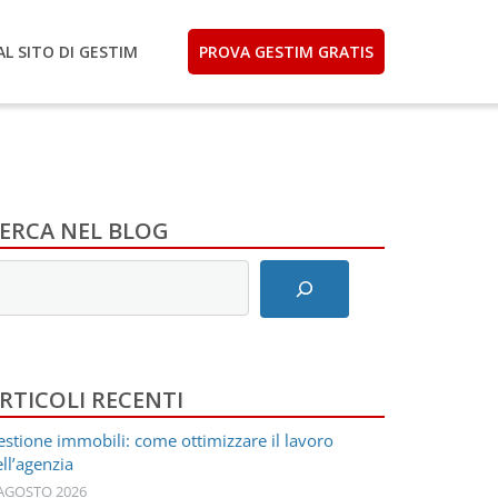
AL SITO DI GESTIM
PROVA GESTIM GRATIS
ERCA NEL BLOG
nserisci
ermini
i
icerca
RTICOLI RECENTI
stione immobili: come ottimizzare il lavoro
ll’agenzia
 AGOSTO 2026