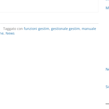
M
Taggato con
funzioni gestim
,
gestionale gestim
,
manuale
ne
,
News
N
S