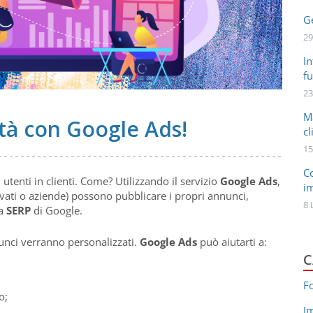
Ge
29
In
fu
23
M
vità con Google Ads!
cl
15
C
tenti in clienti. Come? Utilizzando il servizio
Google Ads
,
i
rivati o aziende) possono pubblicare i propri annunci,
8 
la
SERP
di Google.
nunci verranno personalizzati.
Google Ads
può aiutarti a:
C
F
o;
I