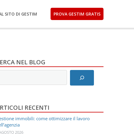
AL SITO DI GESTIM
PROVA GESTIM GRATIS
ERCA NEL BLOG
nserisci
ermini
i
icerca
RTICOLI RECENTI
stione immobili: come ottimizzare il lavoro
ll’agenzia
 AGOSTO 2026