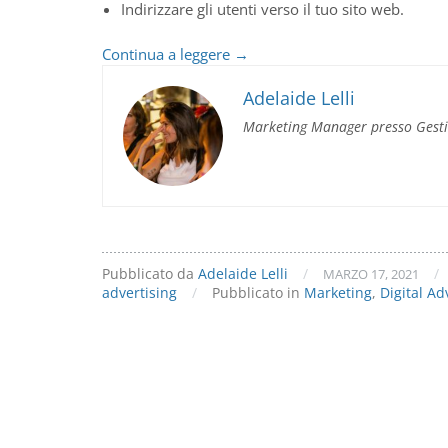
Indirizzare gli utenti verso il tuo sito web.
Fai
Continua a leggere
→
crescere
la
Adelaide Lelli
tua
Marketing Manager presso Gest
attività
con
Google
Ads!
Pubblicato da
Adelaide Lelli
/
/
MARZO 17, 2021
advertising
/
Pubblicato in
Marketing
,
Digital Ad