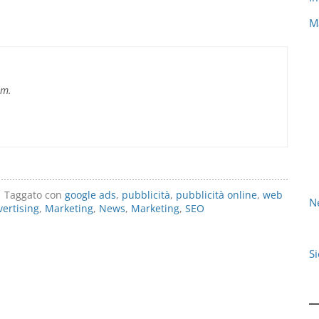
M
im.
Taggato con
google ads
,
pubblicità
,
pubblicità online
,
web
N
vertising
,
Marketing
,
News
,
Marketing
,
SEO
S