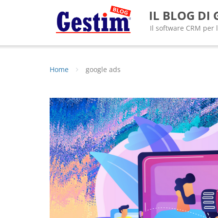
Skip
IL BLOG DI
to
content
Il software CRM per 
Home
google ads