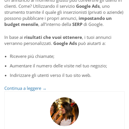
Un annuncio al momento giusto può convertire gli utenti in
clienti. Come? Utilizzando il servizio
Google Ads
, uno
strumento tramite il quale gli inserzionisti (privati o aziende)
possono pubblicare i propri annunci,
impostando un
budget mensile
, all’interno della
SERP
di Google.
In base ai
risultati che vuoi ottenere
, i tuoi annunci
verranno personalizzati.
Google Ads
può aiutarti a:
Ricevere più chiamate;
Aumentare il numero delle visite nel tuo negozio;
Indirizzare gli utenti verso il tuo sito web.
Fai
Continua a leggere
→
crescere
la
tua
attività
con
Google