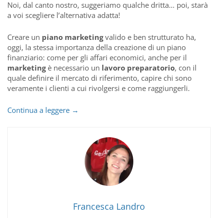
Noi, dal canto nostro, suggeriamo qualche dritta… poi, starà
a voi scegliere l’alternativa adatta!
Creare un
piano marketing
valido e ben strutturato ha,
oggi, la stessa importanza della creazione di un piano
finanziario: come per gli affari economici, anche per il
marketing
è necessario un
lavoro preparatorio
, con il
quale definire il mercato di riferimento, capire chi sono
veramente i clienti a cui rivolgersi e come raggiungerli.
Cinque
Continua a leggere
→
mosse
per
un
Piano
Marketing
perfetto!
Francesca Landro