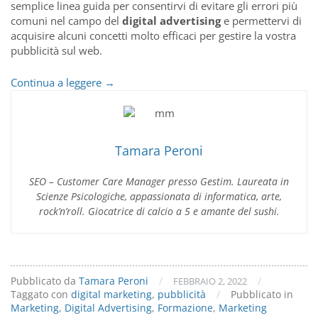
semplice linea guida per consentirvi di evitare gli errori più
comuni nel campo del
digital advertising
e permettervi di
acquisire alcuni concetti molto efficaci per gestire la vostra
pubblicità sul web.
Impara
Continua a leggere
→
a
gestire
la
pubblicità
Tamara Peroni
sul
web
SEO – Customer Care Manager presso Gestim. Laureata in
Scienze Psicologiche, appassionata di informatica, arte,
rock’n’roll. Giocatrice di calcio a 5 e amante del sushi.
Pubblicato da
Tamara Peroni
/
/
FEBBRAIO 2, 2022
Taggato con
digital marketing
,
pubblicità
/
Pubblicato in
Marketing
,
Digital Advertising
,
Formazione
,
Marketing