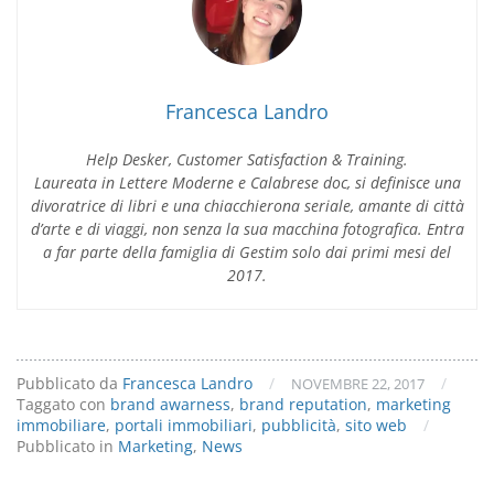
la
Brand
Awareness
Francesca Landro
Help Desker, Customer Satisfaction & Training.
Laureata in Lettere Moderne e Calabrese doc, si definisce una
divoratrice di libri e una chiacchierona seriale, amante di città
d’arte e di viaggi, non senza la sua macchina fotografica. Entra
a far parte della famiglia di Gestim solo dai primi mesi del
2017.
Pubblicato da
Francesca Landro
/
/
NOVEMBRE 22, 2017
Taggato con
brand awarness
,
brand reputation
,
marketing
immobiliare
,
portali immobiliari
,
pubblicità
,
sito web
/
Pubblicato in
Marketing
,
News