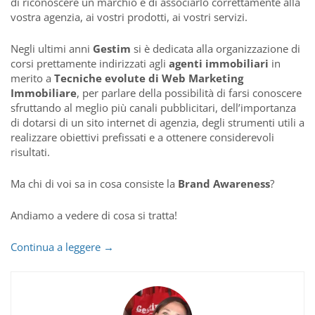
di riconoscere un marchio e di associarlo correttamente alla
vostra agenzia, ai vostri prodotti, ai vostri servizi.
Negli ultimi anni
Gestim
si è dedicata alla organizzazione di
corsi prettamente indirizzati agli
agenti immobiliari
in
merito a
Tecniche evolute di Web Marketing
Immobiliare
, per parlare della possibilità di farsi conoscere
sfruttando al meglio più canali pubblicitari, dell’importanza
di dotarsi di un sito internet di agenzia, degli strumenti utili a
realizzare obiettivi prefissati e a ottenere considerevoli
risultati.
Ma chi di voi sa in cosa consiste la
Brand Awareness
?
Andiamo a vedere di cosa si tratta!
5
Continua a leggere
→
semplici
strumenti
per
aumentare