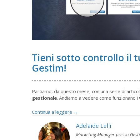
Tieni sotto controllo il
Gestim!
Partiamo, da questo mese, con una serie di articoli
gestionale
. Andiamo a vedere come funzionano i
Tieni
Continua a leggere
→
sotto
controllo
Adelaide Lelli
il
Marketing Manager presso Gest
tuo