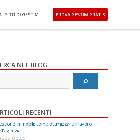
AL SITO DI GESTIM
PROVA GESTIM GRATIS
ERCA NEL BLOG
nserisci
ermini
i
icerca
RTICOLI RECENTI
stione immobili: come ottimizzare il lavoro
ll’agenzia
 AGOSTO 2026