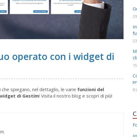
Ge
29
In
fu
23
Ma
 tuo operato con i widget di
cl
15
C
i
 che spiegano, nel dettaglio, le varie
funzioni del
8 
widget di Gestim
! Visita il nostro blog e scopri di più!
C
F
im.
I