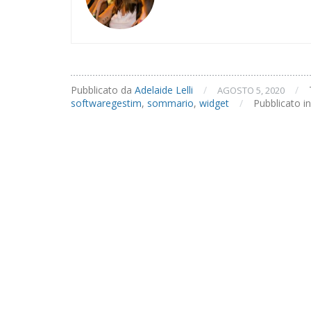
operato
con
i
widget
di
Gestim!
Pubblicato da
Adelaide Lelli
/
/
AGOSTO 5, 2020
softwaregestim
,
sommario
,
widget
/
Pubblicato in