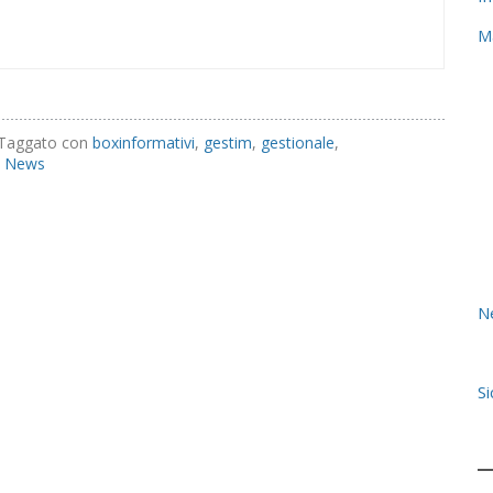
M
Taggato con
boxinformativi
,
gestim
,
gestionale
,
News
N
S