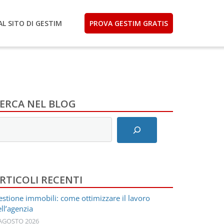
AL SITO DI GESTIM
PROVA GESTIM GRATIS
ERCA NEL BLOG
nserisci
ermini
i
icerca
RTICOLI RECENTI
stione immobili: come ottimizzare il lavoro
ll’agenzia
 AGOSTO 2026