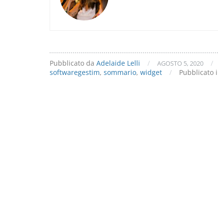
operato
con
i
widget
di
Gestim!
Pubblicato da
Adelaide Lelli
/
/
AGOSTO 5, 2020
softwaregestim
,
sommario
,
widget
/
Pubblicato 