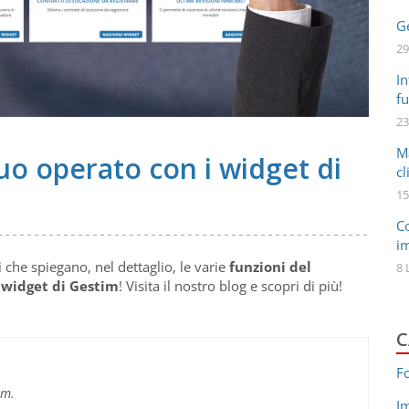
Ge
29
In
fu
23
M
 tuo operato con i widget di
cl
15
C
i
 che spiegano, nel dettaglio, le varie
funzioni del
8 
i
widget di Gestim
! Visita il nostro blog e scopri di più!
C
F
im.
I