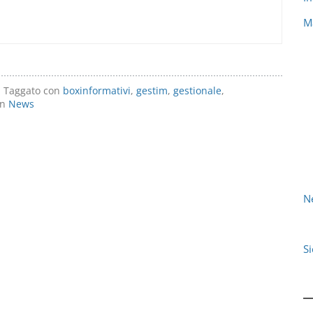
M
Taggato con
boxinformativi
,
gestim
,
gestionale
,
in
News
N
S