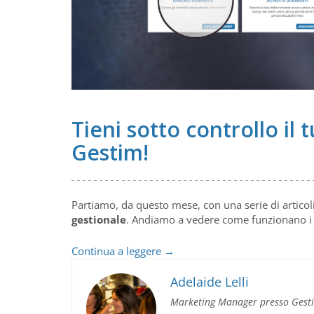
Tieni sotto controllo il
Gestim!
Partiamo, da questo mese, con una serie di articoli
gestionale
. Andiamo a vedere come funzionano 
Tieni
Continua a leggere
→
sotto
controllo
Adelaide Lelli
il
Marketing Manager presso Gest
tuo