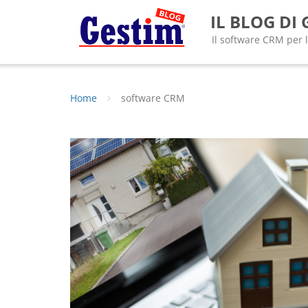
Skip
IL BLOG DI
to
content
Il software CRM per 
Home
software CRM