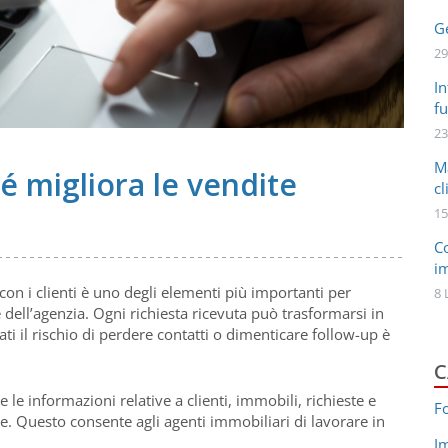
Ge
29
In
fu
23
M
 migliora le vendite
cl
15
C
i
con i clienti è uno degli elementi più importanti per
8 
dell’agenzia. Ogni richiesta ricevuta può trasformarsi in
i il rischio di perdere contatti o dimenticare follow-up è
C
le informazioni relative a clienti, immobili, richieste e
F
le. Questo consente agli agenti immobiliari di lavorare in
I