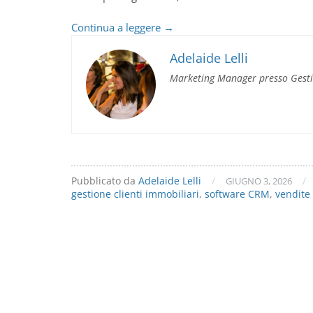
CRM
Continua a leggere
→
immobiliare:
perché
Adelaide Lelli
migliora
Marketing Manager presso Gest
le
vendite
dell’agenzia
Pubblicato da
Adelaide Lelli
/
/
GIUGNO 3, 2026
gestione clienti immobiliari
,
software CRM
,
vendite