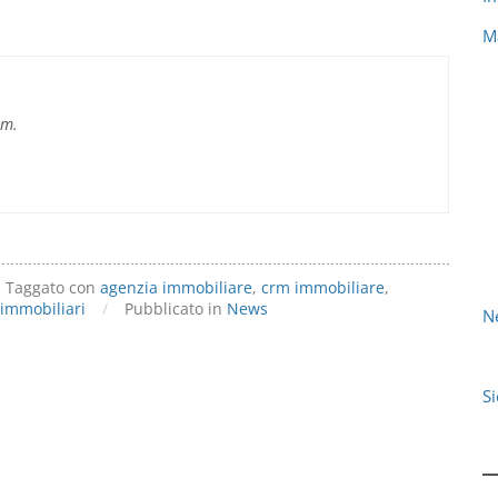
M
im.
Taggato con
agenzia immobiliare
,
crm immobiliare
,
 immobiliari
/
Pubblicato in
News
N
S