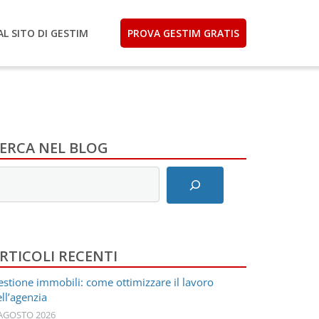
AL SITO DI GESTIM
PROVA GESTIM GRATIS
ERCA NEL BLOG
nserisci
ermini
i
icerca
RTICOLI RECENTI
stione immobili: come ottimizzare il lavoro
ll’agenzia
 AGOSTO 2026