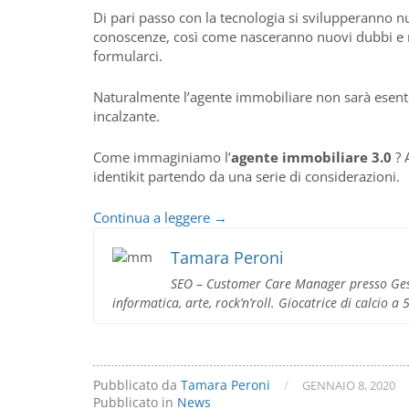
Di pari passo con la tecnologia si svilupperanno
conoscenze, così come nasceranno nuovi dubbi e n
formularci.
Naturalmente l’agente immobiliare non sarà esent
incalzante.
Come immaginiamo l’
agente immobiliare 3.0
? 
identikit partendo da una serie di considerazioni.
L’agente
Continua a leggere
→
immobiliare
nel
Tamara Peroni
futuro
SEO – Customer Care Manager presso Gest
informatica, arte, rock’n’roll. Giocatrice di calcio a
Pubblicato da
Tamara Peroni
/
GENNAIO 8, 2020
Pubblicato in
News