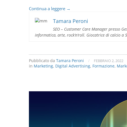
Impara
Continua a leggere
→
a
gestire
Tamara Peroni
la
SEO – Customer Care Manager presso Gest
pubblicità
informatica, arte, rock’n’roll. Giocatrice di calcio a
sul
web
Pubblicato da
Tamara Peroni
/
FEBBRAIO 2, 2022
in
Marketing
,
Digital Advertising
,
Formazione
,
Mark