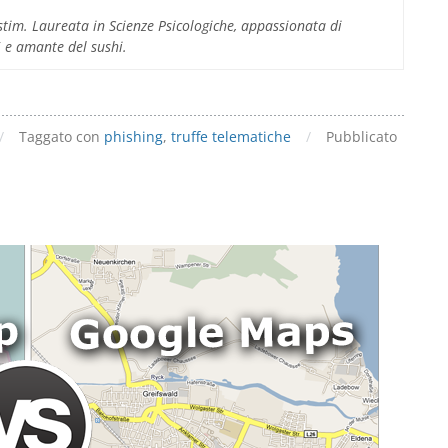
come
im. Laureata in Scienze Psicologiche, appassionata di
difendersi
 5 e amante del sushi.
/
Taggato con
phishing
,
truffe telematiche
/
Pubblicato