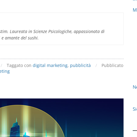
M
im. Laureata in Scienze Psicologiche, appassionata di
 5 e amante del sushi.
/
Taggato con
digital marketing
,
pubblicità
/
Pubblicato
eting
N
S