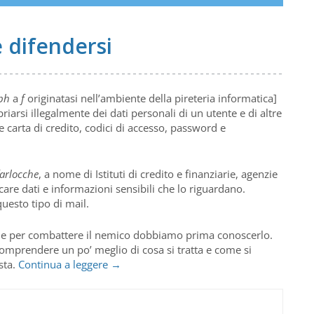
e difendersi
ph
a
f
originatasi nell’ambiente della pireteria informatica]
riarsi illegalmente dei dati personali di un utente e di altre
 carta di credito, codici di accesso, password e
farlocche
, a nome di Istituti di credito e finanziarie, agenzie
care dati e informazioni sensibili che lo riguardano.
uesto tipo di mail.
 che per combattere il nemico dobbiamo prima conoscerlo.
comprendere un po’ meglio di cosa si tratta e come si
Il
sta.
Continua a leggere
→
phishing,
cos’è
e