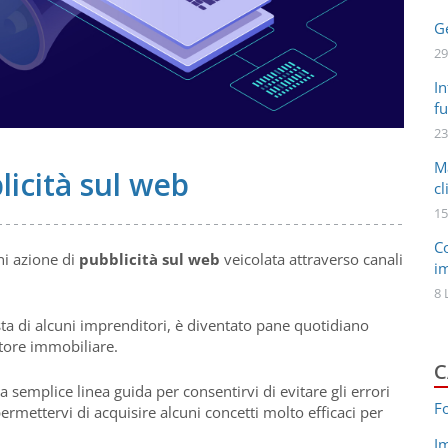
Ge
29
In
fu
23
M
licità sul web
cl
15
C
ni azione di
pubblicità sul web
veicolata attraverso canali
i
8 
sta di alcuni imprenditori, è diventato pane quotidiano
ttore immobiliare.
C
 semplice linea guida per consentirvi di evitare gli errori
F
ermettervi di acquisire alcuni concetti molto efficaci per
I