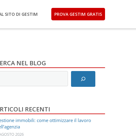
AL SITO DI GESTIM
PROVA GESTIM GRATIS
ERCA NEL BLOG
nserisci
ermini
i
icerca
RTICOLI RECENTI
stione immobili: come ottimizzare il lavoro
ll’agenzia
 AGOSTO 2026