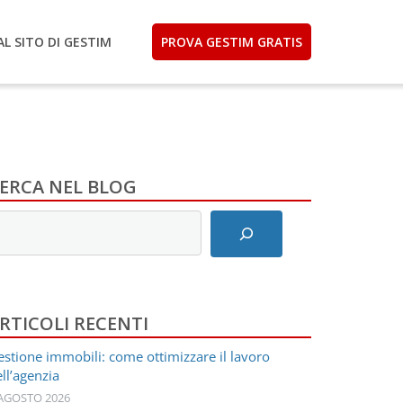
AL SITO DI GESTIM
PROVA GESTIM GRATIS
ERCA NEL BLOG
nserisci
ermini
i
icerca
RTICOLI RECENTI
stione immobili: come ottimizzare il lavoro
ll’agenzia
 AGOSTO 2026