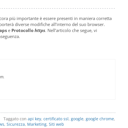
ncora più importante è essere presenti in maniera corretta
orterà diverse modifiche all’interno del suo browser.
aps
e
Protocollo
https
. Nell’articolo che segue, vi
nseguenza.
im.
Taggato con
api key
,
certificato ssl
,
google
,
google chrome
,
ws
,
Sicurezza
,
Marketing
,
Siti web