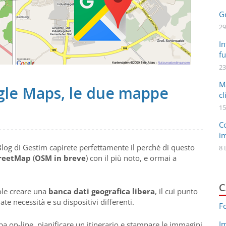
Ge
29
In
fu
23
M
le Maps, le due mappe
cl
15
C
i
Blog di Gestim capirete perfettamente il perchè di questo
8 
reetMap
(
OSM in breve
) con il più noto, e ormai a
C
le creare una
banca dati geografica libera
, il cui punto
riate necessità e su dispositivi differenti.
F
I
 on-line, pianificare un itinerario e stampare le immagini