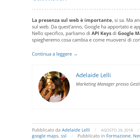
La presenza sul web è importante
, si sa. Ma a
sul web. Da quest’anno, Google ha apportato e app
Nello specifico, parliamo di
API Keys
di
Google M
spiegheremo cosa cambia e come muoversi di co
Google
Continua a leggere
→
Maps
API
Keys
Adelaide Lelli
e
Marketing Manager presso Gest
Certificato
SSL:
cosa
cambia?
Pubblicato da
Adelaide Lelli
/
/
AGOSTO 29, 2018
google maps
,
ssl
/
Pubblicato in
Formazione
,
Ne