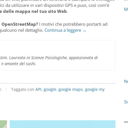
ici da utilizzare in vari dispositivi GPS e puoi, così com’è
M
ne delle mappa nel tuo sito Web
.
va OpenStreetMap?
I motivi che potrebbero portarti ad
OpenStreetMap
qualcuno nel dettaglio.
Continua a leggere
→
vs
Google
Maps,
le
im. Laureata in Scienze Psicologiche, appassionata di
due
 5 e amante del sushi.
mappe
messe
a
N
confronto
/
Taggato con
API
,
google
,
google maps
,
google my
8
S