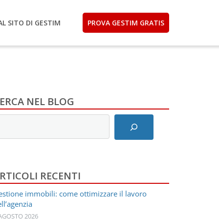
AL SITO DI GESTIM
PROVA GESTIM GRATIS
ERCA NEL BLOG
nserisci
ermini
i
icerca
RTICOLI RECENTI
stione immobili: come ottimizzare il lavoro
ll’agenzia
 AGOSTO 2026