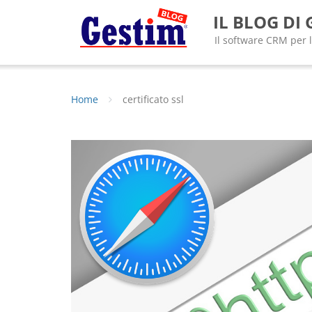
Skip
IL BLOG DI
to
content
Il software CRM per 
Home
certificato ssl