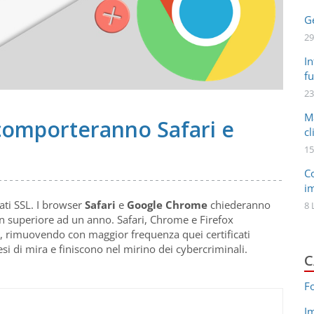
Ge
29
In
fu
23
M
i comporteranno Safari e
cl
15
C
i
ati SSL. I browser
Safari
e
Google Chrome
chiederanno
8 
n superiore ad un anno. Safari, Chrome e Firefox
, rimuovendo con maggior frequenza quei certificati
si di mira e finiscono nel mirino dei cybercriminali.
C
F
I