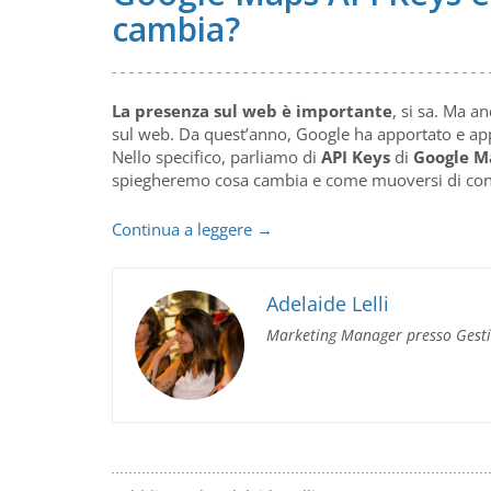
cambia?
La presenza sul web è importante
, si sa. Ma a
sul web. Da quest’anno, Google ha apportato e app
Nello specifico, parliamo di
API Keys
di
Google M
spiegheremo cosa cambia e come muoversi di co
Google
Continua a leggere
→
Maps
API
Keys
Adelaide Lelli
e
Marketing Manager presso Gest
Certificato
SSL:
cosa
cambia?