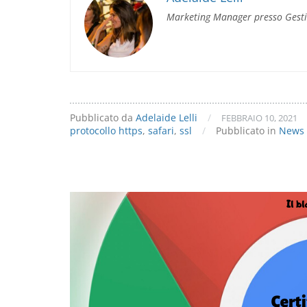
si
Marketing Manager presso Gest
comporteranno
Safari
e
Chrome
Pubblicato da
Adelaide Lelli
/
FEBBRAIO 10, 2021
protocollo https
,
safari
,
ssl
/
Pubblicato in
News