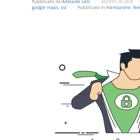
Pubblicato da
Adelaide Lelli
/
/
AGOSTO 29, 2018
google maps
,
ssl
/
Pubblicato in
Formazione
,
Ne