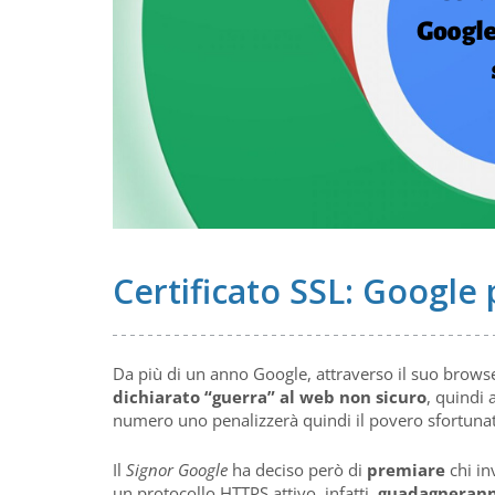
Certificato SSL: Google p
Da più di un anno Google, attraverso il suo brows
dichiarato “guerra” al web non sicuro
, quindi a
numero uno penalizzerà quindi il povero sfortunat
Il
Signor Google
ha deciso però di
premiare
chi in
un protocollo HTTPS attivo, infatti,
guadagnerann