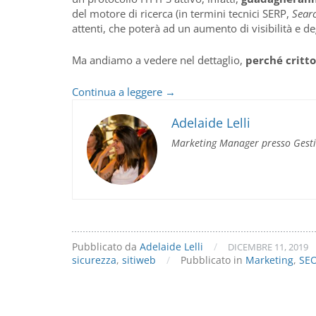
del motore di ricerca (in termini tecnici SERP,
Sear
attenti, che poterà ad un aumento di visibilità e deg
Ma andiamo a vedere nel dettaglio,
perché critto
Certificato
Continua a leggere
→
SSL:
Google
Adelaide Lelli
premia
Marketing Manager presso Gest
i
siti
sicuri!
Pubblicato da
Adelaide Lelli
/
DICEMBRE 11, 2019
sicurezza
,
sitiweb
/
Pubblicato in
Marketing
,
SE