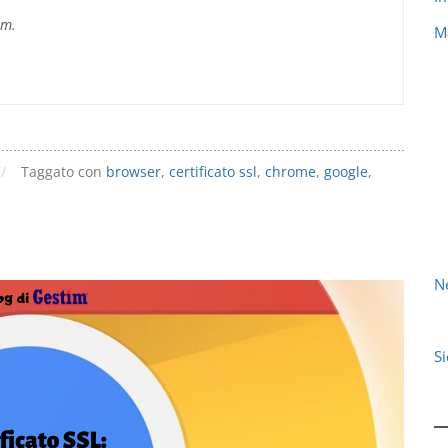
im.
M
/
Taggato con
browser
,
certificato ssl
,
chrome
,
google
,
N
S