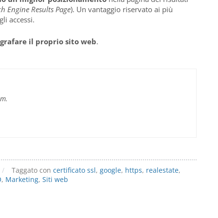
ch Engine Results Page
). Un vantaggio riservato ai più
li accessi.
grafare il proprio sito web
.
im.
/
Taggato con
certificato ssl
,
google
,
https
,
realestate
,
O
,
Marketing
,
Siti web